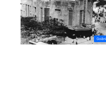
Goiân