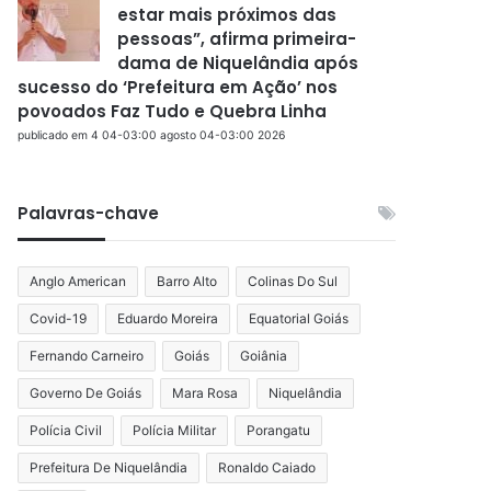
estar mais próximos das
pessoas”, afirma primeira-
dama de Niquelândia após
sucesso do ‘Prefeitura em Ação’ nos
povoados Faz Tudo e Quebra Linha
publicado em 4 04-03:00 agosto 04-03:00 2026
Palavras-chave
Anglo American
Barro Alto
Colinas Do Sul
Covid-19
Eduardo Moreira
Equatorial Goiás
Fernando Carneiro
Goiás
Goiânia
Governo De Goiás
Mara Rosa
Niquelândia
Polícia Civil
Polícia Militar
Porangatu
Prefeitura De Niquelândia
Ronaldo Caiado