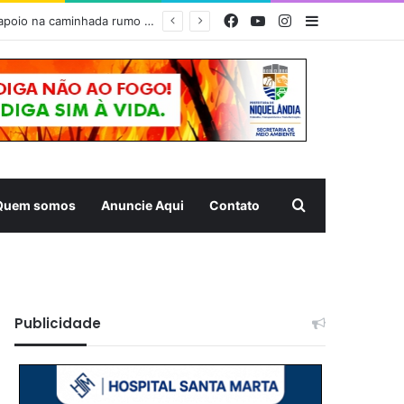
Facebook
YouTube
Instagram
Barra Latera
PÃO, FÉ E SOLIDARIEDADE – Prefeitura de Niquelândia recebe romeiros com forte estrutura de apoio na caminhada rumo ao Muquém
Pesquisar
Quem somos
Anuncie Aqui
Contato
Publicidade