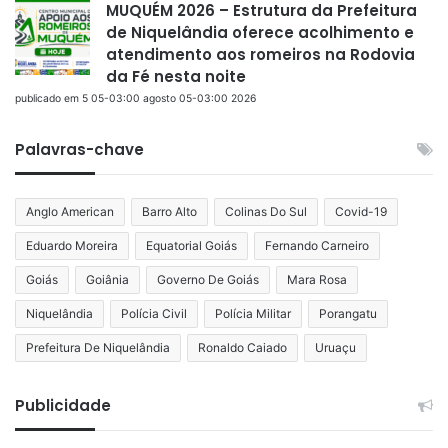
MUQUÉM 2026 – Estrutura da Prefeitura
de Niquelândia oferece acolhimento e
atendimento aos romeiros na Rodovia
da Fé nesta noite
publicado em 5 05-03:00 agosto 05-03:00 2026
Palavras-chave
Anglo American
Barro Alto
Colinas Do Sul
Covid-19
Eduardo Moreira
Equatorial Goiás
Fernando Carneiro
Goiás
Goiânia
Governo De Goiás
Mara Rosa
Niquelândia
Polícia Civil
Polícia Militar
Porangatu
Prefeitura De Niquelândia
Ronaldo Caiado
Uruaçu
Publicidade