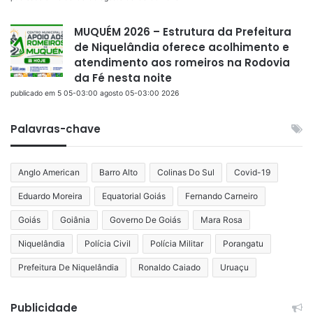
MUQUÉM 2026 – Estrutura da Prefeitura
de Niquelândia oferece acolhimento e
atendimento aos romeiros na Rodovia
da Fé nesta noite
publicado em 5 05-03:00 agosto 05-03:00 2026
Palavras-chave
Anglo American
Barro Alto
Colinas Do Sul
Covid-19
Eduardo Moreira
Equatorial Goiás
Fernando Carneiro
Goiás
Goiânia
Governo De Goiás
Mara Rosa
Niquelândia
Polícia Civil
Polícia Militar
Porangatu
Prefeitura De Niquelândia
Ronaldo Caiado
Uruaçu
Publicidade