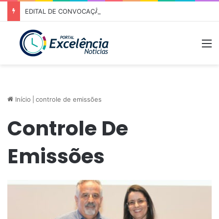
EDITAL DE CONVOCAÇÃO – ASSEMBLEIA GERAL ORDINÁRIA 01/2026 – ASSOCIAÇÃO DOS CORREDORES DE NIQUELÂNDIA (ACN)
M
Início
|
controle de emissões
Controle De
Emissões