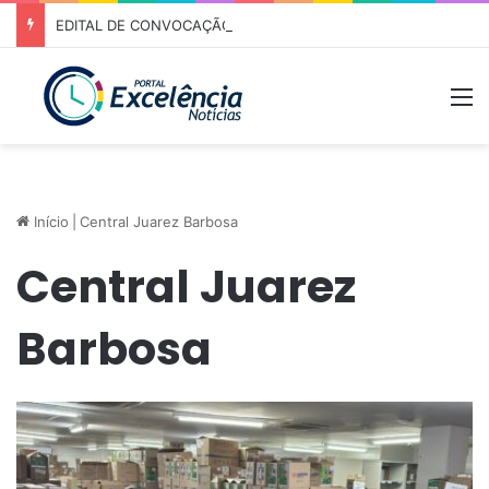
EDITAL DE CONVOCAÇÃO – ASSEMBLEIA GERAL ORDINÁRIA 01/2026 – ASSOCIAÇÃO DOS CORREDORES DE NIQUELÂNDIA (ACN)
M
Início
|
Central Juarez Barbosa
Central Juarez
Barbosa