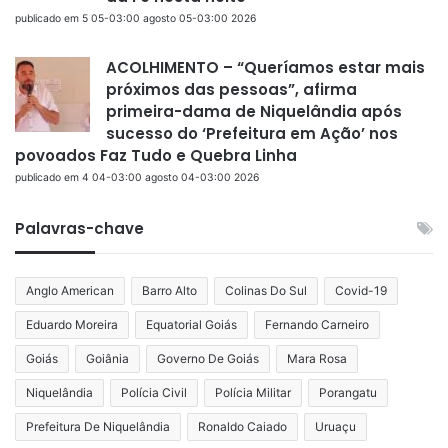
publicado em 5 05-03:00 agosto 05-03:00 2026
ACOLHIMENTO – “Queríamos estar mais
próximos das pessoas”, afirma
primeira-dama de Niquelândia após
sucesso do ‘Prefeitura em Ação’ nos
povoados Faz Tudo e Quebra Linha
publicado em 4 04-03:00 agosto 04-03:00 2026
Palavras-chave
Anglo American
Barro Alto
Colinas Do Sul
Covid-19
Eduardo Moreira
Equatorial Goiás
Fernando Carneiro
Goiás
Goiânia
Governo De Goiás
Mara Rosa
Niquelândia
Polícia Civil
Polícia Militar
Porangatu
Prefeitura De Niquelândia
Ronaldo Caiado
Uruaçu