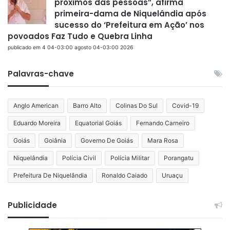
próximos das pessoas”, afirma
primeira-dama de Niquelândia após
sucesso do ‘Prefeitura em Ação’ nos
povoados Faz Tudo e Quebra Linha
publicado em 4 04-03:00 agosto 04-03:00 2026
Palavras-chave
Anglo American
Barro Alto
Colinas Do Sul
Covid-19
Eduardo Moreira
Equatorial Goiás
Fernando Carneiro
Goiás
Goiânia
Governo De Goiás
Mara Rosa
Niquelândia
Polícia Civil
Polícia Militar
Porangatu
Prefeitura De Niquelândia
Ronaldo Caiado
Uruaçu
Publicidade