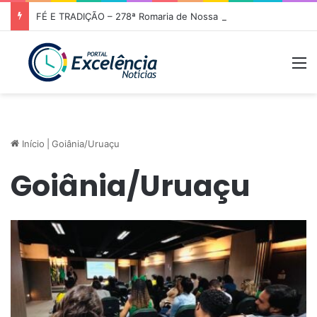
FÉ E TRADIÇÃO – 278ª Romaria de Nossa Senhora da Abadia do Muquém tem início em Niquelândia
M
Início
|
Goiânia/Uruaçu
Goiânia/Uruaçu