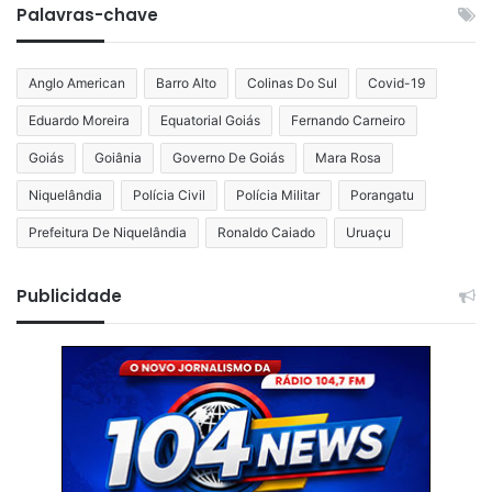
Palavras-chave
Anglo American
Barro Alto
Colinas Do Sul
Covid-19
Eduardo Moreira
Equatorial Goiás
Fernando Carneiro
Goiás
Goiânia
Governo De Goiás
Mara Rosa
Niquelândia
Polícia Civil
Polícia Militar
Porangatu
Prefeitura De Niquelândia
Ronaldo Caiado
Uruaçu
Publicidade