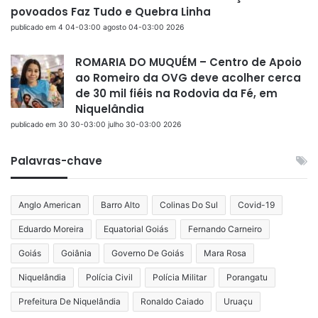
povoados Faz Tudo e Quebra Linha
publicado em 4 04-03:00 agosto 04-03:00 2026
ROMARIA DO MUQUÉM – Centro de Apoio
ao Romeiro da OVG deve acolher cerca
de 30 mil fiéis na Rodovia da Fé, em
Niquelândia
publicado em 30 30-03:00 julho 30-03:00 2026
Palavras-chave
Anglo American
Barro Alto
Colinas Do Sul
Covid-19
Eduardo Moreira
Equatorial Goiás
Fernando Carneiro
Goiás
Goiânia
Governo De Goiás
Mara Rosa
Niquelândia
Polícia Civil
Polícia Militar
Porangatu
Prefeitura De Niquelândia
Ronaldo Caiado
Uruaçu