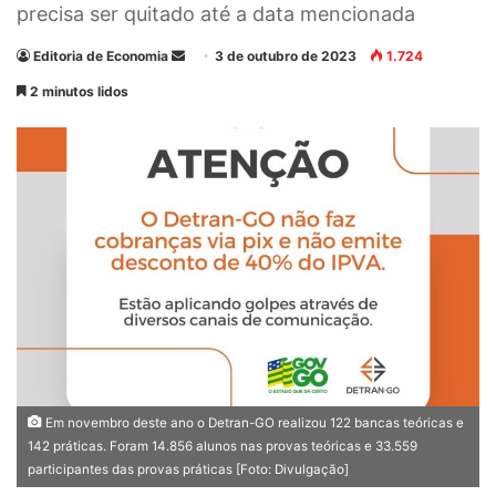
precisa ser quitado até a data mencionada
Editoria de Economia
M
3 de outubro de 2023
1.724
a
2 minutos lidos
n
d
e
u
m
e
-
m
a
i
l
Em novembro deste ano o Detran-GO realizou 122 bancas teóricas e
142 práticas. Foram 14.856 alunos nas provas teóricas e 33.559
participantes das provas práticas [Foto: Divulgação]