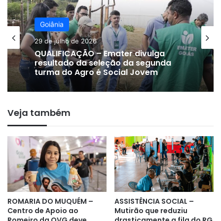
Goiânia
29 de julho de 2026
QUALIFICAÇÃO – Emater divulga
resultado da seleção da segunda
turma do Agro é Social Jovem
Veja também
ROMARIA DO MUQUÉM –
ASSISTÊNCIA SOCIAL –
Centro de Apoio ao
Mutirão que reduziu
Romeiro da OVG deve
drasticamente a fila do RG