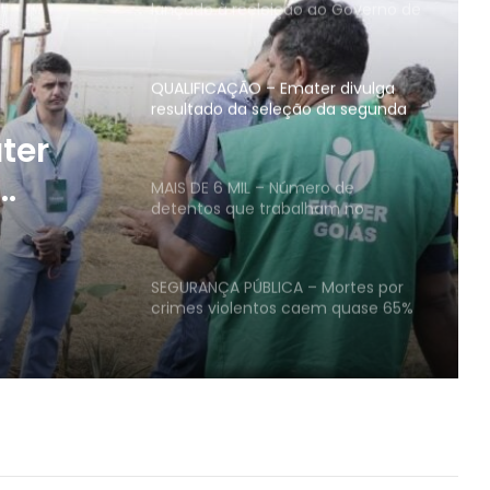
lançado à reeleição ao Governo de
Goiás com apoio de 12 partidos e
227 prefeitos
QUALIFICAÇÃO – Emater divulga
resultado da seleção da segunda
turma do Agro é Social Jovem
ter
MAIS DE 6 MIL – Número de
detentos que trabalham no
 turma
sistema prisional de Goiás cresce
61,4%
vem
SEGURANÇA PÚBLICA – Mortes por
crimes violentos caem quase 65%
em Goiás entre 2015 e 2025
TRANSFORMAÇÃO – Goiás entra no
centro do debate nacional sobre o
futuro da energia elétrica
Governo de Goiás abre inscrições