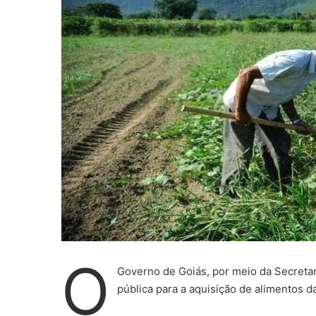
m
e
-
m
a
i
l
O
Governo de Goiás, por meio da Secreta
pública para a aquisição de alimentos da