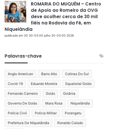
ROMARIA DO MUQUÉM – Centro
de Apoio ao Romeiro da OVG
deve acolher cerca de 30 mil
fiéis na Rodovia da Fé, em
Niquelândia
publicado em 30 30-03:00 julho 30-03:00 2026
Palavras-chave
Anglo American
Barro Alto
Colinas Do Sul
Covid-19
Eduardo Moreira
Equatorial Goiás
Fernando Carneiro
Goiás
Goiânia
Governo De Goiás
Mara Rosa
Niquelândia
Polícia Civil
Polícia Militar
Porangatu
Prefeitura De Niquelândia
Ronaldo Caiado