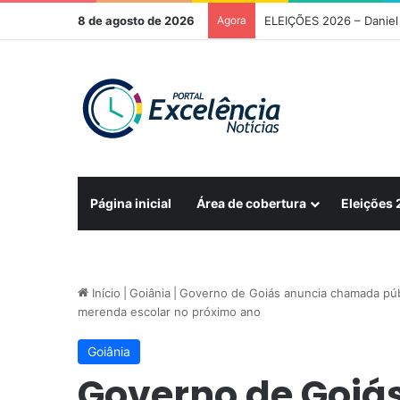
8 de agosto de 2026
Agora
Página inicial
Área de cobertura
Eleições
Início
|
Goiânia
|
Governo de Goiás anuncia chamada públi
merenda escolar no próximo ano
Goiânia
Governo de Goi