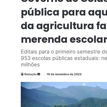
pública para aqu
da agricultura fa
merenda escolar
Editais para o primeiro semestre d
953 escolas públicas estaduais: n
milhões
Redação
M
19 de novembro de 2022
a
n
d
e
u