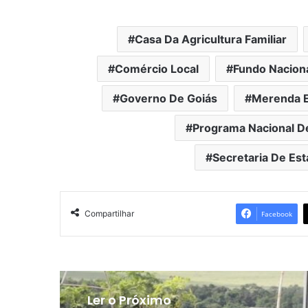
Casa Da Agricultura Familiar
Comércio Local
Fundo Nacion
Governo De Goiás
Merenda E
Programa Nacional D
Secretaria De Es
Compartilhar
Facebook
Ler o Próximo