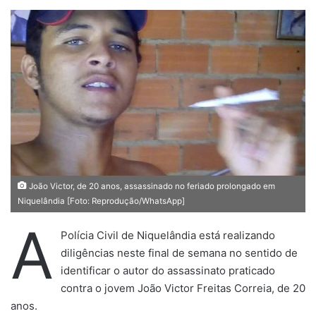
d
e
u
m
e
-
m
a
i
l
João Victor, de 20 anos, assassinado no feriado prolongado em
Niquelândia [Foto: Reprodução/WhatsApp]
A
Polícia Civil de Niquelândia está realizando
diligências neste final de semana no sentido de
identificar o autor do assassinato praticado
contra o jovem João Victor Freitas Correia, de 20
anos.