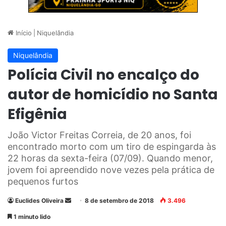
Início
|
Niquelândia
Niquelândia
Polícia Civil no encalço do
autor de homicídio no Santa
Efigênia
João Victor Freitas Correia, de 20 anos, foi
encontrado morto com um tiro de espingarda às
22 horas da sexta-feira (07/09). Quando menor,
jovem foi apreendido nove vezes pela prática de
pequenos furtos
Euclides Oliveira
M
8 de setembro de 2018
3.496
a
1 minuto lido
n