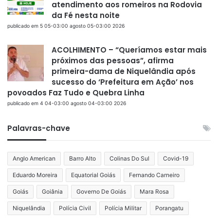
atendimento aos romeiros na Rodovia
da Fé nesta noite
publicado em 5 05-03:00 agosto 05-03:00 2026
ACOLHIMENTO – “Queríamos estar mais
próximos das pessoas”, afirma
primeira-dama de Niquelândia após
sucesso do ‘Prefeitura em Ação’ nos
povoados Faz Tudo e Quebra Linha
publicado em 4 04-03:00 agosto 04-03:00 2026
Palavras-chave
Anglo American
Barro Alto
Colinas Do Sul
Covid-19
Eduardo Moreira
Equatorial Goiás
Fernando Carneiro
Goiás
Goiânia
Governo De Goiás
Mara Rosa
Niquelândia
Polícia Civil
Polícia Militar
Porangatu